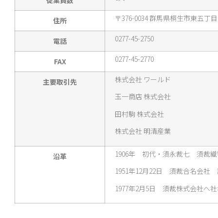
従業員数
〒376-0034 群馬県桐生市東五丁目
住所
0277-45-2750
電話
0277-45-2770
FAX
株式会社 ワールド
主要取引先
玉一商店 株式会社
田村駒 株式会社
株式会社 明清産業
1906年 初代・須永裁七 須裁
沿革
1951年12月22日 須裁合名会社
1977年2月5日 須裁株式会社へ