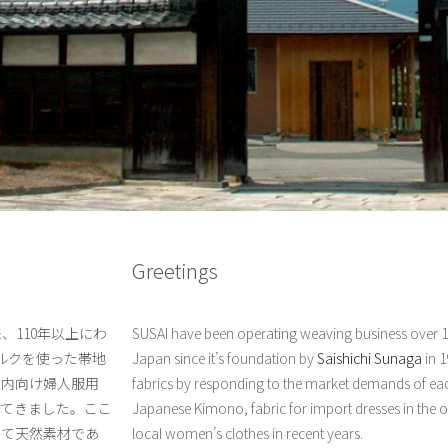
Greetings
、110年以上にわ
SUSAI have been operating weaving business over 11
ルクを使った帯地
Japan since it’s foundation by
Saishichi Sunaga
in 
国内向け婦人服用
fabrics by responding to the market demands of each
してきました。ここ
Japanese Kimono, fabric for import dresses in the o
って天然素材であ
local women’s clothes in recent years.