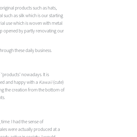
original products such as hats,
such as silk which is our starting
ial use which is woven with metal
shop opened by partly renovating our
hrough these daily business.
f ‘products’ nowadays. It is
ited and happy with a
Kawaii
(cute)
ing the creation from the bottom of
ts.
time. I had the sense of
ales were actually produced at a
ady active in society, I would