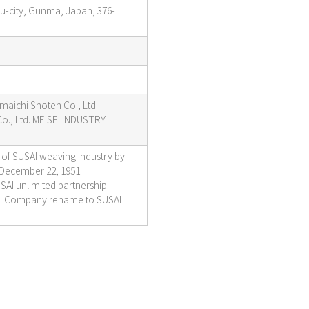
ryu-city, Gunma, Japan, 376-
amaichi Shoten Co., Ltd.
., Ltd. MEISEI INDUSTRY
of SUSAI weaving industry by
 December 22, 1951
AI unlimited partnership
77 Company rename to SUSAI