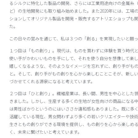
るシルクに特化した製品の開発、さらには工業用途向けの金属糸
ど）の生地開発にも取り組み始めました。また2020年には、工場
ションしてオリジナル製品を開発・販売するアトリエショップも
た。
この日々の営みを通じて、私は３つの「創る」を実現したいと願っ
１つ目は「もの創り」。現代は、ものを買わずに体験を買う時代
使い手がかわいいものを手にして、それを使う自分を想像して楽
嬉しくなるような、そのようなイメージを忘れずに、創り手がも
と。そして、創り手がもの創りを心から楽しむことこそが、新し
づかせてくれる源泉になると考えています。
２つ目は「ひと創り」。繊維産業は、長い間、男性を中心とした
きました。しかし、生産する多くの生地が女性向けの商品になる
は男性ばかりというのにはいささか違和感もありました。既に多
活躍している現在、男女問わずより多くの若いクリエイターや技
生きともの創りができる環境を提供し、もの創りを心から楽しめ
く、未来に繋げたいと考えています。