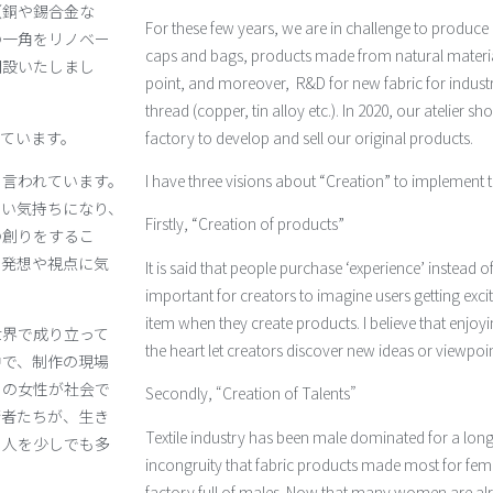
（銅や錫合金な
For these few years, we are in challenge to produce 
の一角をリノベー
caps and bags, products made from natural material 
開設いたしまし
point, and moreover, R&D for new fabric for industr
thread (copper, tin alloy etc.). In 2020, our atelier 
ています。
factory to develop and sell our original products.
と言われています。
I have three visions about “Creation” to implement t
しい気持ちになり、
Firstly, “Creation of products”
の創りをするこ
い発想や視点に気
It is said that people purchase ‘experience’ instead o
important for creators to imagine users getting exc
item when they create products. I believe that enjoy
世界で成り立って
the heart let creators discover new ideas or viewpoin
中で、制作の現場
くの女性が社会で
Secondly, “Creation of Talents”
術者たちが、生き
Textile industry has been male dominated for a long 
る人を少しでも多
incongruity that fabric products made most for fem
factory full of males. Now that many women are alre