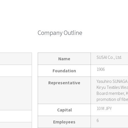
Company Outline
SUSAI Co., Ltd.
Name
1906
Foundation
Yasuhiro SUNAGA
Representative
Kiryu Textiles We
Board member, Kir
promotion of fibe
10 M JPY
Capital
6
Employees