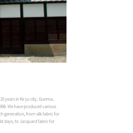
0 years in Kiryu city, Gunma,
1906. We have produced various
 generation, from silk fabric for
ld days, to Jacquard fabric for