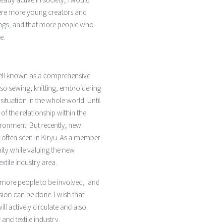
here more young creators and
things, and that more people who
e.
well known as a comprehensive
also sewing, knitting, embroidering
situation in the whole world.
Until
f the relationship within the
ironment. But recently, new
often seen in Kiryu. As a member
ity while valuing the new
tile industry area.
more people to be involved, and
ssion can be done.
I wish that
ll actively circulate and also
nd textile industry.