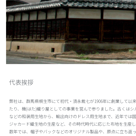
代表挨拶
弊社は、群馬県桐生市にて初代・須永裁七が1906年に創業して以来
たり、機(はた)織り屋としての事業を営んで参りました。古くはシ
などの和装用生地から、輸出向けのドレス用生地まで、近年では
ジャカード織生地の生産など、その時代時代に応じた布地を生産
数年では、帽子やバックなどのオリジナル製品や、原点に立ち返