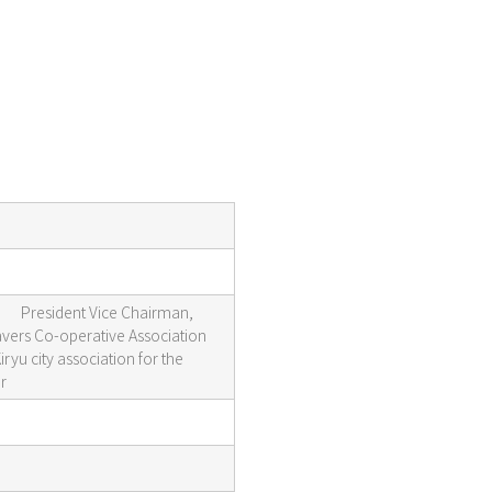
 President Vice Chairman,
avers Co-operative Association
yu city association for the
r