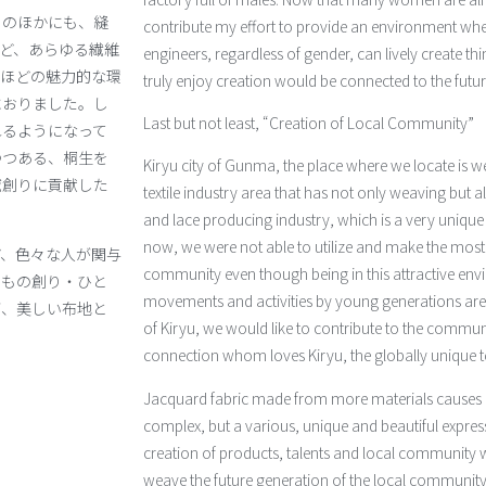
）のほかにも、縫
contribute my effort to provide an environment w
ど、あらゆる繊維
engineers, regardless of gender, can lively create 
れほどの魅力的な環
truly enjoy creation would be connected to the futur
におりました。し
Last but not least, “Creation of Local
Community”
れるようになって
つつある、桐生を
Kiryu city of Gunma, the place where we locate is 
域創りに貢献した
textile industry area that has not only weaving but 
and lace producing industry, which is a very unique 
now, we were not able to utilize and make the most o
ど、色々な人が関与
community even though being in this attractive env
。もの創り・ひと
movements and activities by young generations are 
が、美しい布地と
of Kiryu, we would like to contribute to the commun
connection whom loves Kiryu, the globally unique tex
Jacquard fabric made from more materials causes 
complex, but a various, unique and beautiful expre
creation of products, talents and local community wi
weave the future generation of the local community a