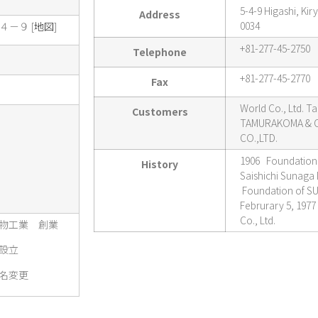
5-4-9 Higashi, Ki
Address
0034
４－９ [
地図
]
+81-277-45-2750
Telephone
+81-277-45-2770
Fax
World Co., Ltd. T
Customers
TAMURAKOMA & Co
CO.,LTD.
1906 Foundation 
History
Saishichi Sunaga
Foundation of SUS
Februrary 5, 19
Co., Ltd.
織物工業 創業
 設立
社名変更