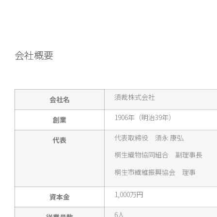
会社概要
須裁株式会社
会社名
1906年（明治39年）
創業
代表取締役 須永 康弘
代表
桐生織物協同組合 副理事長
桐生市繊維振興協会 理事
1,000万円
資本金
6人