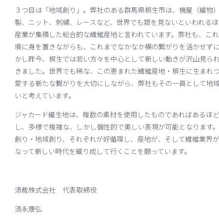
３つ目は「地域創り」。弊社のある群馬県桐生市は、機屋（織物
製、ニット、刺繍、レースなど、世界でも類を見ないといわれるほ
産業が集積した総合的な繊維産地と言われています。弊社も、こ
境に身を置きながらも、これまでなかなか横の繋がりを活かせず
かし昨今、桐生では若い方々を中心として新しい動きが沢山見ら
きました。世界でも稀な、この恵まれた繊維産地・桐生に生まれ
愛する新たな繋がりを大切にしながら、弊社もその一員として地
いと考えています。
ジャカード織生地は、複数の素材を使用したものであればあるほ
し、多様で複雑な、しかし個性的で美しい表現が可能となります
創り・地域創り、それぞれが好循環し、産地が、そして繊維業界
なって新しい時代を織り成して行くことを願っています。
須裁株式会社 代表取締役
須永康弘