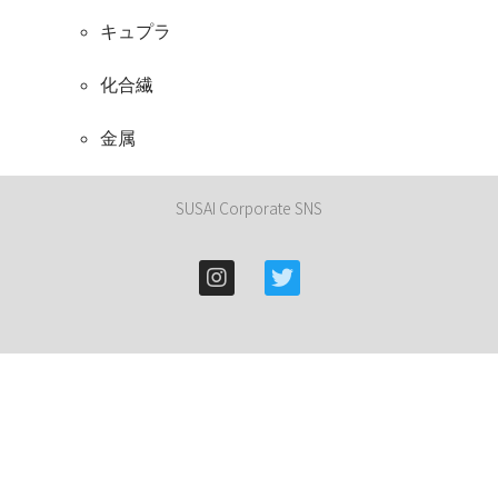
キュプラ
化合繊
金属
SUSAI Corporate SNS
群馬県桐生市東５丁目４－９