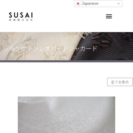
Japanese
生地開発サポート・生地販売
生地ライブラリー
オリジナルブランド
シルクサテンレオパードジャカード
全てを表示