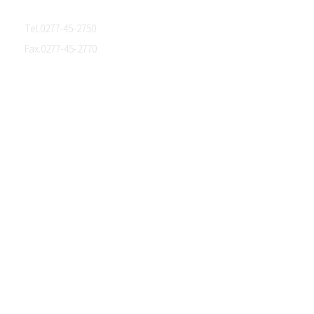
Tel.0277-45-2750
Fax.0277-45-2770
ホーム
会社概要
生地開発サポート・生地販売
生地ライブラリー
オリジナルブランド
トピックス
NEWS
MEDIA
PROJECT
STORY
Privacy Policy