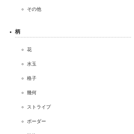
その他
柄
花
水玉
格子
幾何
ストライプ
ボーダー