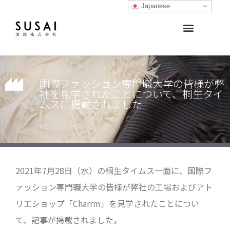
Japanese
生地開発サポート・生地販売
生地ライブラリー
オリジナルブランド
国際ファッション専門職大学の皆様が弊
社を見学されたことについて、桐生タイ
ムスに掲載されました
MEDIA
2021-08-02
2021年7月28日（水）の桐生タイムス一面に、国際フ
ァッション専門職大学の皆様が弊社の工場およびアト
リエショップ「Charrm」を見学されたことについ
て、記事が掲載されました。