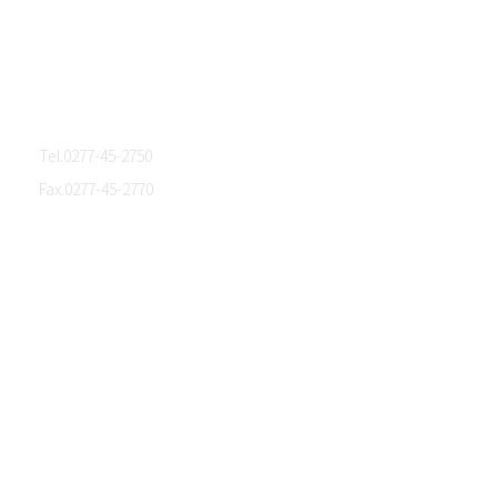
群馬県桐生市東５丁目４－９
Tel.0277-45-2750
Fax.0277-45-2770
ホーム
会社概要
生地開発サポート・生地販売
生地ライブラリー
オリジナルブランド
トピックス
NEWS
MEDIA
PROJECT