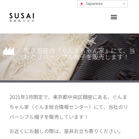
Japanese
生地開発サポート・生地販売
生地ライブラリー
オリジナルブランド
東京銀座の『ぐんまちゃん家』にて、当
社のリバーシブル帽子を販売します！
NEWS
2021-03-08
2021年3月限定で、東京都中央区銀座にある、ぐんま
ちゃん家（ぐんま総合情報センター）にて、当社のリ
バーシブル帽子を販売しています！
お近くにお越しの際は、是非お立ち寄りください。