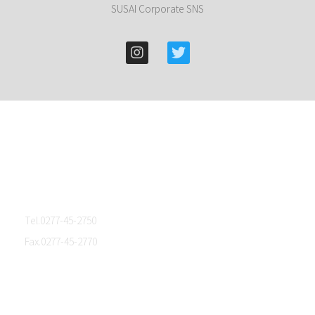
SUSAI Corporate SNS
群馬県桐生市東５丁目４－９
Tel.0277-45-2750
Fax.0277-45-2770
ホーム