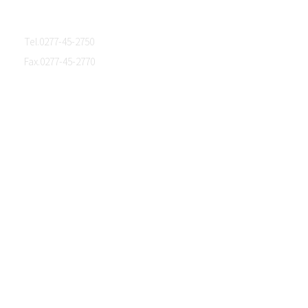
群馬県桐生市東５丁目４－９
Tel.0277-45-2750
Fax.0277-45-2770
ホーム
会社概要
生地開発サポート・生地販売
生地ライブラリー
オリジナルブランド
トピックス
NEWS
MEDIA
PROJECT
STORY
Privacy Policy