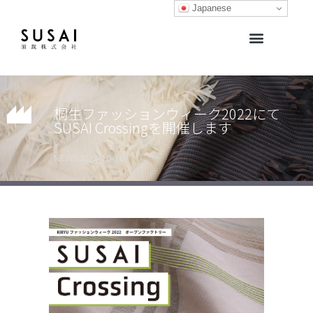
Japanese
生地開発サポート・生地販売
生地ライブラリー
オリジナルブランド
桐生ファッションウィーク2022にて
SUSAI Crossingを開催します
NEWS
2022-10-18