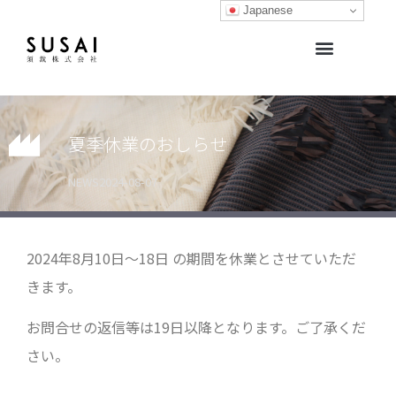
Japanese
生地開発サポート・生地販売
生地ライブラリー
オリジナルブランド
夏季休業のおしらせ
NEWS
2024-08-07
2024年8月10日～18日 の期間を休業とさせていただ
きます。
お問合せの返信等は19日以降となります。ご了承くだ
さい。