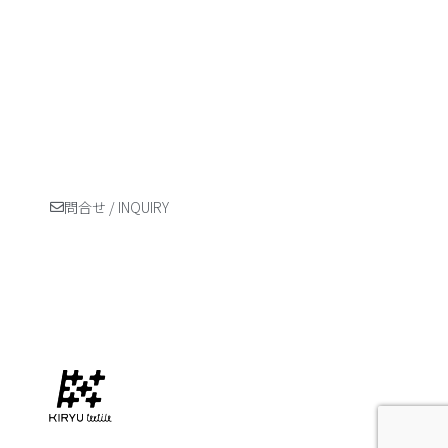
トピックス
NEWS
MEDIA
PROJECT
STORY
Privacy Policy
問合せ / INQUIRY
Please contact us from the INQUIRY form above for ENGLISH
communication.