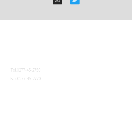
群馬県桐生市東５丁目４－９
Tel.0277-45-2750
Fax.0277-45-2770
ホーム
会社概要
生地開発サポート・生地販売
生地ライブラリー
オリジナルブランド