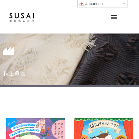
Japanese
生地開発サポート・生地販売
生地ライブラリー
オリジナルブランド
桐生織物