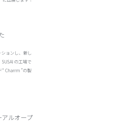
した
ベーションし、新し
USAI の工場で
harrm ”の製
ーアルオープ